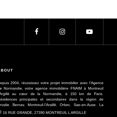
ABOUT
epuis 2004, réussissez votre projet immobilier avec l'Agence
e Normandie, votre agence immobilière FNAIM à Montreuil
'Argillé au cœur de la Normandie, à 150 km de Paris.
ésidences principales et secondaires dans la région de
roglie, Bernay, Montreuil-l'Argillé, Orbec, Sap-en-Auge, La
erté-en-Ouche, Mesnil-en-Ouche, Vallée de la Charentonne.
16 RUE GRANDE, 27390 MONTREUIL L ARGILLE