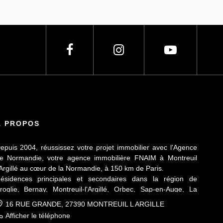
À PROPOS
epuis 2004, réussissez votre projet immobilier avec l'Agence
e Normandie, votre agence immobilière FNAIM à Montreuil
'Argillé au cœur de la Normandie, à 150 km de Paris.
ésidences principales et secondaires dans la région de
roglie, Bernay, Montreuil-l'Argillé, Orbec, Sap-en-Auge, La
erté-en-Ouche, Mesnil-en-Ouche, Vallée de la Charentonne.
16 RUE GRANDE, 27390 MONTREUIL L ARGILLE
Afficher le téléphone